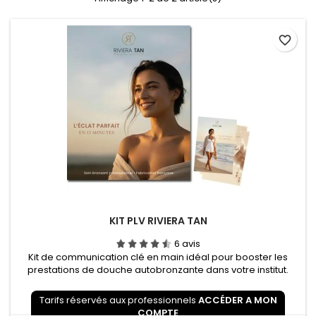
favorite_border
KIT PLV RIVIERA TAN
6 avis
Kit de communication clé en main idéal pour booster les
prestations de douche autobronzante dans votre institut.
Attirez le regard de vos clientes et développez vos ventes
grâce à des visuels professionnels de haute qualité. 1 Affiche
Tarifs réservés aux professionnels
ACCÉDER A MON
cartonnée chevalet (40x50 cm) : rigide et stable, à poser sur
COMPTE