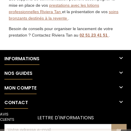
mise en place de vos
prestations avec les lotions
professionnelles Riviera Tan
et la présentation de vos
soins
bronzants destinés à la revente
.
Besoin de conseils pour organiser le lancement de votre
prestation ? Contactez Riviera Tan au
02 51 23 41 51
.

INFORMATIONS

NOS GUIDES

MON COMPTE

CONTACT
AVIS
LETTRE D'INFORMATIONS
CLIENTS