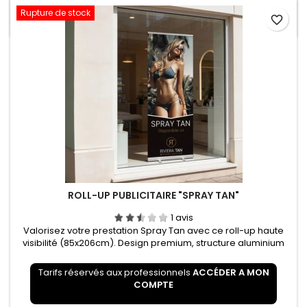
comptoir ou à suspendre au mur. 200 Flyers publicitaires...
Rupture de stock
favorite_border
ROLL-UP PUBLICITAIRE "SPRAY TAN"
1 avis
Valorisez votre prestation Spray Tan avec ce roll-up haute
visibilité (85x206cm). Design premium, structure aluminium
légère et toile ignifugée B1 pour une sécurité totale en institut.
Tarifs réservés aux professionnels
ACCÉDER A MON
COMPTE