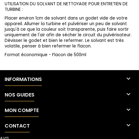
UTILISATION DU SOLVANT DE NETTOYAGE POUR ENTRETIEN DE
TURBINE :
Placer environ 1cm de solvant dans un godet vide de votre
appareil. Allumer la turbine et pulvériser un peu de solvant
jusqu'à ce que la couleur soit transparente, puis faire sortir
uniquement de l'air afin de sécher le circuit du pulvérisateur.
Dévisser le godet et bien le refermer. Le solvant est très
volatile, penser à bien refermer le flacon.
Format économique - Flacon de 500ml

INFORMATIONS

NOS GUIDES

MON COMPTE

CONTACT
AVIS