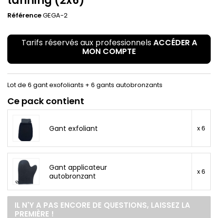
tanning (2x6)
Référence
GEGA-2
Tarifs réservés aux professionnels
ACCÉDER A
MON COMPTE
Lot de 6 gant exofoliants + 6 gants autobronzants
Ce pack contient
Gant exfoliant
x 6
Gant applicateur
x 6
autobronzant
IL N'Y A PAS ENCORE DE QUESTIONS, LAISSEZ LA
PREMIÈRE !